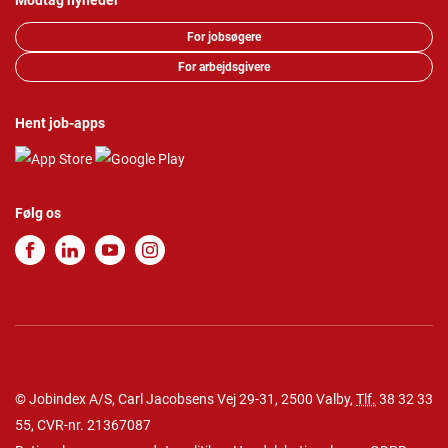
Modtag nyheder
For jobsøgere
For arbejdsgivere
Hent job-apps
Følg os
© Jobindex A/S, Carl Jacobsens Vej 29-31, 2500 Valby,
Tlf.
38 32 33
55
, CVR-nr. 21367087