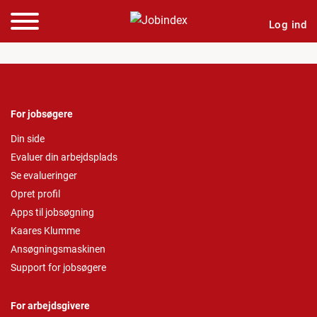
Log ind
For jobsøgere
Din side
Evaluer din arbejdsplads
Se evalueringer
Opret profil
Apps til jobsøgning
Kaares Klumme
Ansøgningsmaskinen
Support for jobsøgere
For arbejdsgivere