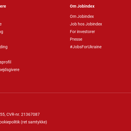
vere
Om Jobindex
Om Jobindex
e
Job hos Jobindex
ng
For investorer
Presse
ding
#JobsForUkraine
profil
bejdsgivere
 55
, CVR-nr. 21367087
ookiepolitik
(
ret samtykke
)