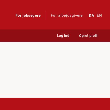
For jobsøgere
For arbejdsgivere
DA
EN
Log ind
Opret profil