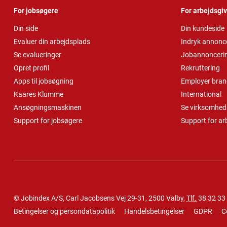
For jobsøgere
For arbejdsgi
Din side
Din kundeside
Evaluer din arbejdsplads
Indryk annonc
Se evalueringer
Jobannonceri
Opret profil
Rekruttering
Apps til jobsøgning
Employer bran
Kaares Klumme
International
Ansøgningsmaskinen
Se virksomheds
Support for jobsøgere
Support for ar
© Jobindex A/S, Carl Jacobsens Vej 29-31, 2500 Valby,
Tlf.
38 32 33
Betingelser og persondatapolitik
Handelsbetingelser
GDPR
C