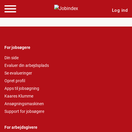
Log ind
For jobsøgere
Din side
Evaluer din arbejdsplads
Se evalueringer
Opret profil
Apps til jobsøgning
Kaares Klumme
Ansøgningsmaskinen
Support for jobsøgere
For arbejdsgivere