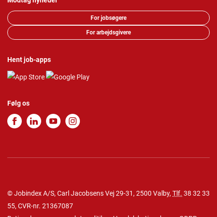
Modtag nyheder
For jobsøgere
For arbejdsgivere
Hent job-apps
Følg os
© Jobindex A/S, Carl Jacobsens Vej 29-31, 2500 Valby,
Tlf.
38 32 33
55
, CVR-nr. 21367087