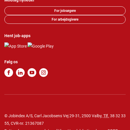
Modtag nyheder
For jobsøgere
For arbejdsgivere
Hent job-apps
Følg os
© Jobindex A/S, Carl Jacobsens Vej 29-31, 2500 Valby,
Tlf.
38 32 33
55
, CVR-nr. 21367087