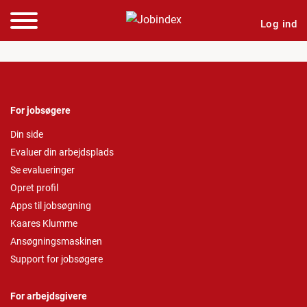
Log ind
For jobsøgere
Din side
Evaluer din arbejdsplads
Se evalueringer
Opret profil
Apps til jobsøgning
Kaares Klumme
Ansøgningsmaskinen
Support for jobsøgere
For arbejdsgivere