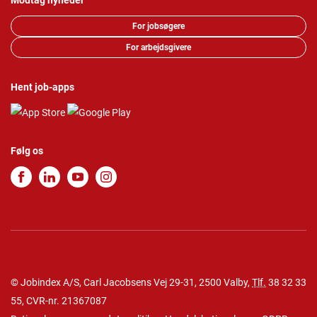
Modtag nyheder
For jobsøgere
For arbejdsgivere
Hent job-apps
Følg os
© Jobindex A/S, Carl Jacobsens Vej 29-31, 2500 Valby,
Tlf.
38 32 33
55
, CVR-nr. 21367087