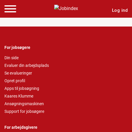
Log ind
For jobsøgere
Din side
Evaluer din arbejdsplads
Se evalueringer
Opret profil
Apps til jobsøgning
Kaares Klumme
Ansøgningsmaskinen
Support for jobsøgere
For arbejdsgivere