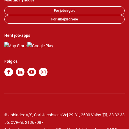
Modtag nyheder
For jobsøgere
For arbejdsgivere
Hent job-apps
Følg os
© Jobindex A/S, Carl Jacobsens Vej 29-31, 2500 Valby,
Tlf.
38 32 33
55
, CVR-nr. 21367087