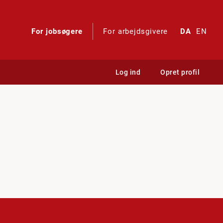
For jobsøgere
For arbejdsgivere
DA
EN
Log ind
Opret profil