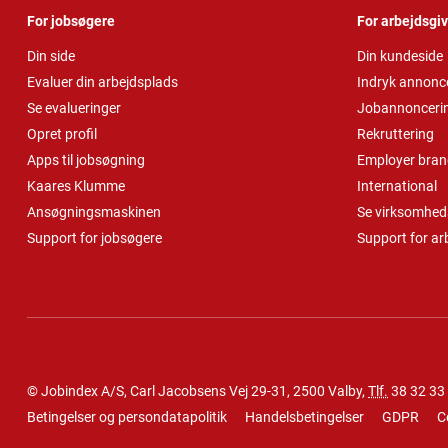
For jobsøgere
For arbejdsgi
Din side
Din kundeside
Evaluer din arbejdsplads
Indryk annonc
Se evalueringer
Jobannonceri
Opret profil
Rekruttering
Apps til jobsøgning
Employer bran
Kaares Klumme
International
Ansøgningsmaskinen
Se virksomheds
Support for jobsøgere
Support for ar
© Jobindex A/S, Carl Jacobsens Vej 29-31, 2500 Valby,
Tlf.
38 32 33
Betingelser og persondatapolitik
Handelsbetingelser
GDPR
C