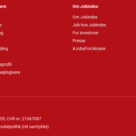
vere
Om Jobindex
Om Jobindex
e
Job hos Jobindex
ng
For investorer
Presse
ding
#JobsForUkraine
profil
bejdsgivere
 55
, CVR-nr. 21367087
ookiepolitik
(
ret samtykke
)