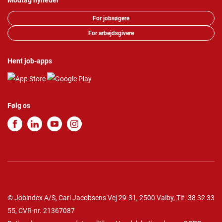
Modtag nyheder
For jobsøgere
For arbejdsgivere
Hent job-apps
Følg os
© Jobindex A/S, Carl Jacobsens Vej 29-31, 2500 Valby,
Tlf.
38 32 33
55
, CVR-nr. 21367087