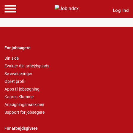
Log ind
For jobsøgere
Din side
Evaluer din arbejdsplads
Se evalueringer
Opret profil
Apps til jobsøgning
Kaares Klumme
Ansøgningsmaskinen
Support for jobsøgere
For arbejdsgivere