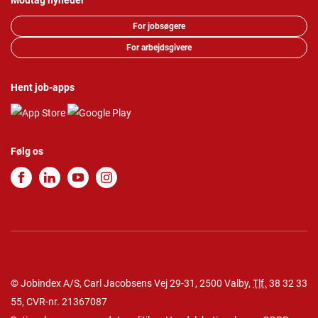
Modtag nyheder
For jobsøgere
For arbejdsgivere
Hent job-apps
Følg os
© Jobindex A/S, Carl Jacobsens Vej 29-31, 2500 Valby,
Tlf.
38 32 33
55
, CVR-nr. 21367087