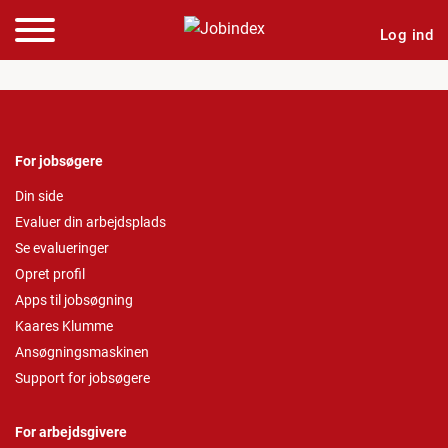
Log ind
For jobsøgere
Din side
Evaluer din arbejdsplads
Se evalueringer
Opret profil
Apps til jobsøgning
Kaares Klumme
Ansøgningsmaskinen
Support for jobsøgere
For arbejdsgivere