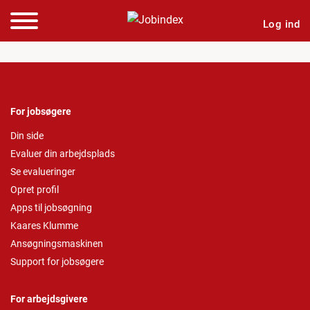
Log ind
For jobsøgere
Din side
Evaluer din arbejdsplads
Se evalueringer
Opret profil
Apps til jobsøgning
Kaares Klumme
Ansøgningsmaskinen
Support for jobsøgere
For arbejdsgivere