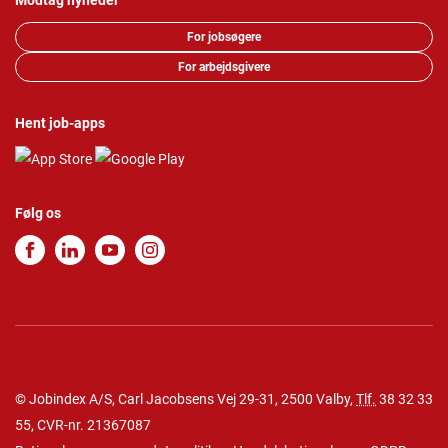
Modtag nyheder
For jobsøgere
For arbejdsgivere
Hent job-apps
Følg os
© Jobindex A/S, Carl Jacobsens Vej 29-31, 2500 Valby,
Tlf.
38 32 33
55
, CVR-nr. 21367087