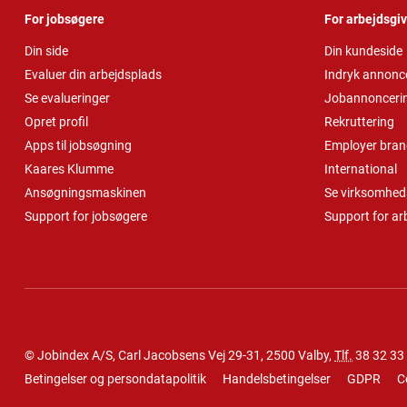
For jobsøgere
For arbejdsgi
Din side
Din kundeside
Evaluer din arbejdsplads
Indryk annonc
Se evalueringer
Jobannonceri
Opret profil
Rekruttering
Apps til jobsøgning
Employer bran
Kaares Klumme
International
Ansøgningsmaskinen
Se virksomheds
Support for jobsøgere
Support for ar
© Jobindex A/S, Carl Jacobsens Vej 29-31, 2500 Valby,
Tlf.
38 32 33
Betingelser og persondatapolitik
Handelsbetingelser
GDPR
C