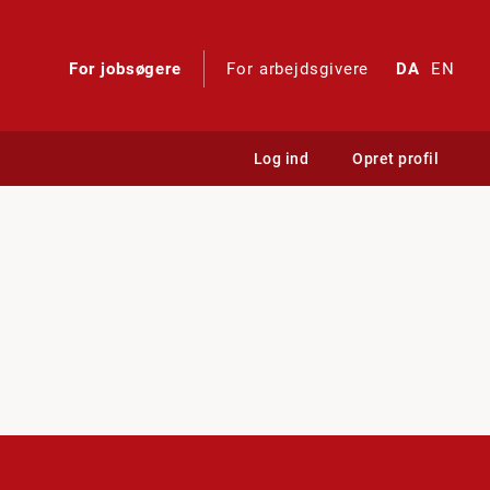
For jobsøgere
For arbejdsgivere
DA
EN
Log ind
Opret profil