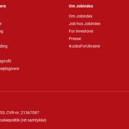
vere
Om Jobindex
Om Jobindex
e
Job hos Jobindex
ng
For investorer
Presse
ding
#JobsForUkraine
profil
bejdsgivere
 55
, CVR-nr. 21367087
ookiepolitik
(
ret samtykke
)