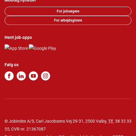
Modtag nyheder
For jobsøgere
For arbejdsgivere
Hent job-apps
Følg os
© Jobindex A/S, Carl Jacobsens Vej 29-31, 2500 Valby,
Tlf.
38 32 33
55
, CVR-nr. 21367087