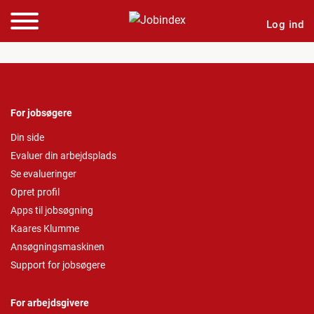
Log ind
For jobsøgere
Din side
Evaluer din arbejdsplads
Se evalueringer
Opret profil
Apps til jobsøgning
Kaares Klumme
Ansøgningsmaskinen
Support for jobsøgere
For arbejdsgivere