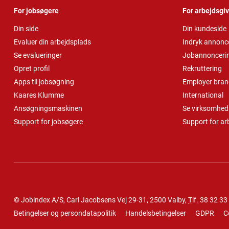
For jobsøgere
For arbejdsgi
Din side
Din kundeside
Evaluer din arbejdsplads
Indryk annonc
Se evalueringer
Jobannonceri
Opret profil
Rekruttering
Apps til jobsøgning
Employer bran
Kaares Klumme
International
Ansøgningsmaskinen
Se virksomheds
Support for jobsøgere
Support for ar
© Jobindex A/S, Carl Jacobsens Vej 29-31, 2500 Valby,
Tlf.
38 32 33
Betingelser og persondatapolitik
Handelsbetingelser
GDPR
C