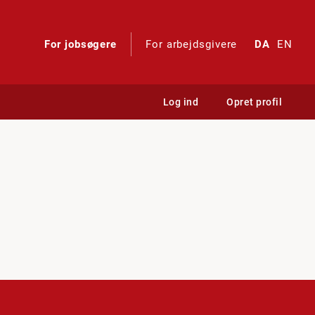
For jobsøgere
For arbejdsgivere
DA
EN
Log ind
Opret profil