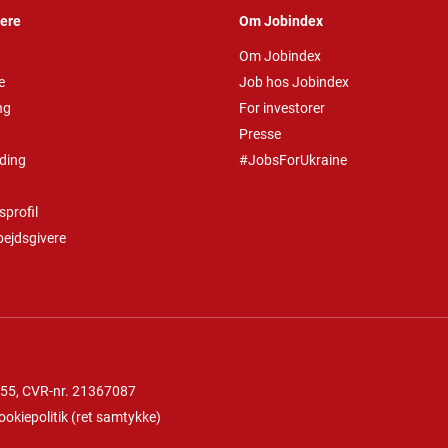
vere
Om Jobindex
Om Jobindex
e
Job hos Jobindex
ng
For investorer
Presse
ding
#JobsForUkraine
profil
bejdsgivere
 55
, CVR-nr. 21367087
ookiepolitik
(
ret samtykke
)