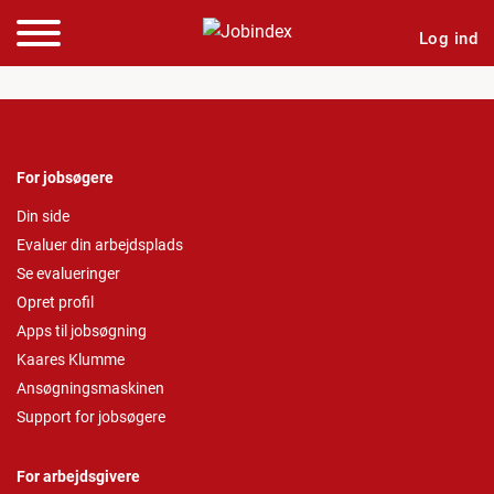
Log ind
For jobsøgere
Din side
Evaluer din arbejdsplads
Se evalueringer
Opret profil
Apps til jobsøgning
Kaares Klumme
Ansøgningsmaskinen
Support for jobsøgere
For arbejdsgivere