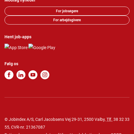
Modtag nyheder
For jobsøgere
For arbejdsgivere
Hent job-apps
Følg os
© Jobindex A/S, Carl Jacobsens Vej 29-31, 2500 Valby,
Tlf.
38 32 33
55
, CVR-nr. 21367087