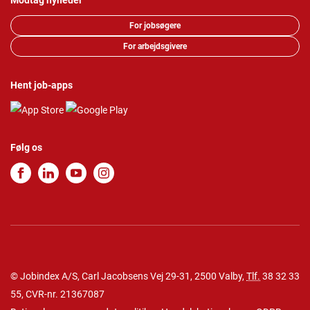
Modtag nyheder
For jobsøgere
For arbejdsgivere
Hent job-apps
Følg os
© Jobindex A/S, Carl Jacobsens Vej 29-31, 2500 Valby,
Tlf.
38 32 33
55
, CVR-nr. 21367087