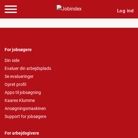
Log ind
For jobsøgere
Din side
Evaluer din arbejdsplads
Se evalueringer
Opret profil
Apps til jobsøgning
Kaares Klumme
Ansøgningsmaskinen
Support for jobsøgere
For arbejdsgivere