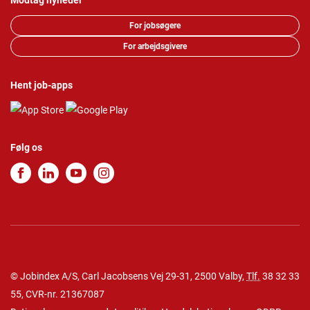
Modtag nyheder
For jobsøgere
For arbejdsgivere
Hent job-apps
Følg os
© Jobindex A/S, Carl Jacobsens Vej 29-31, 2500 Valby,
Tlf.
38 32 33
55
, CVR-nr. 21367087