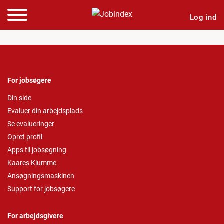
Log ind
For jobsøgere
Din side
Evaluer din arbejdsplads
Se evalueringer
Opret profil
Apps til jobsøgning
Kaares Klumme
Ansøgningsmaskinen
Support for jobsøgere
For arbejdsgivere