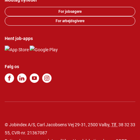
Modtag nyheder
For jobsøgere
For arbejdsgivere
Hent job-apps
Følg os
© Jobindex A/S, Carl Jacobsens Vej 29-31, 2500 Valby,
Tlf.
38 32 33
55
, CVR-nr. 21367087