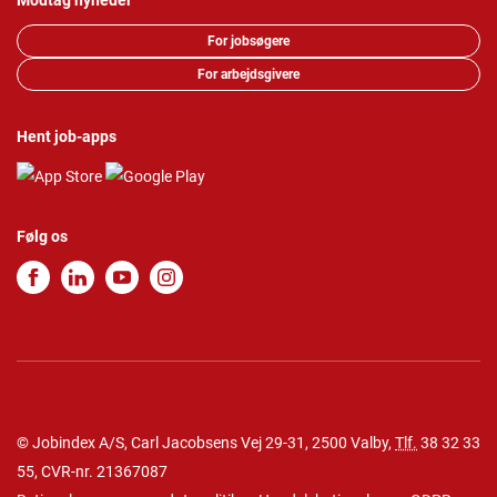
Modtag nyheder
For jobsøgere
For arbejdsgivere
Hent job-apps
Følg os
© Jobindex A/S, Carl Jacobsens Vej 29-31, 2500 Valby,
Tlf.
38 32 33
55
, CVR-nr. 21367087