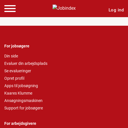
Log ind
For jobsøgere
Din side
Evaluer din arbejdsplads
Se evalueringer
Opret profil
Apps til jobsøgning
Kaares Klumme
Ansøgningsmaskinen
Support for jobsøgere
For arbejdsgivere