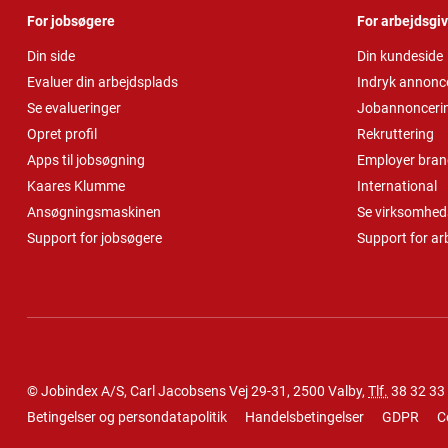
For jobsøgere
For arbejdsgi
Din side
Din kundeside
Evaluer din arbejdsplads
Indryk annonc
Se evalueringer
Jobannonceri
Opret profil
Rekruttering
Apps til jobsøgning
Employer bran
Kaares Klumme
International
Ansøgningsmaskinen
Se virksomheds
Support for jobsøgere
Support for ar
© Jobindex A/S, Carl Jacobsens Vej 29-31, 2500 Valby,
Tlf.
38 32 33
Betingelser og persondatapolitik
Handelsbetingelser
GDPR
C