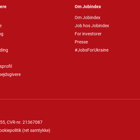
vere
Om Jobindex
Om Jobindex
e
Job hos Jobindex
ng
For investorer
Presse
ding
#JobsForUkraine
profil
bejdsgivere
 55
, CVR-nr. 21367087
ookiepolitik
(
ret samtykke
)