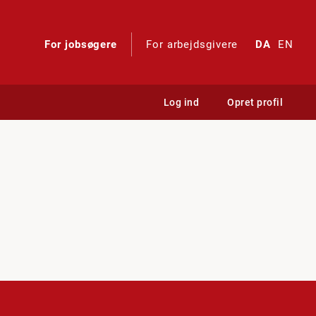
For jobsøgere
For arbejdsgivere
DA
EN
Log ind
Opret profil