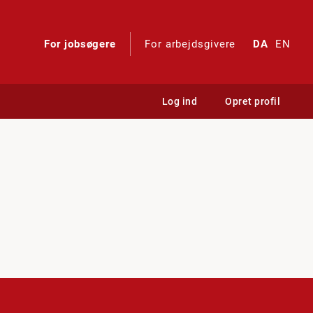
For jobsøgere
For arbejdsgivere
DA
EN
Log ind
Opret profil