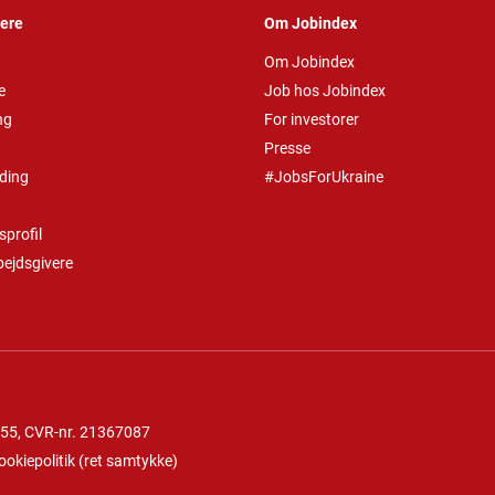
vere
Om Jobindex
Om Jobindex
e
Job hos Jobindex
ng
For investorer
Presse
ding
#JobsForUkraine
profil
bejdsgivere
 55
, CVR-nr. 21367087
ookiepolitik
(
ret samtykke
)