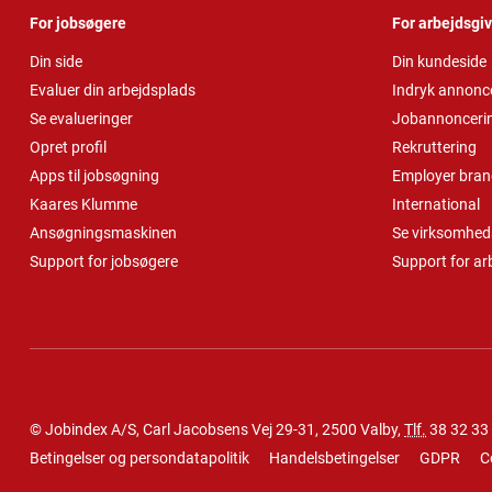
For jobsøgere
For arbejdsgi
Din side
Din kundeside
Evaluer din arbejdsplads
Indryk annonc
Se evalueringer
Jobannonceri
Opret profil
Rekruttering
Apps til jobsøgning
Employer bran
Kaares Klumme
International
Ansøgningsmaskinen
Se virksomheds
Support for jobsøgere
Support for ar
© Jobindex A/S, Carl Jacobsens Vej 29-31, 2500 Valby,
Tlf.
38 32 33
Betingelser og persondatapolitik
Handelsbetingelser
GDPR
C