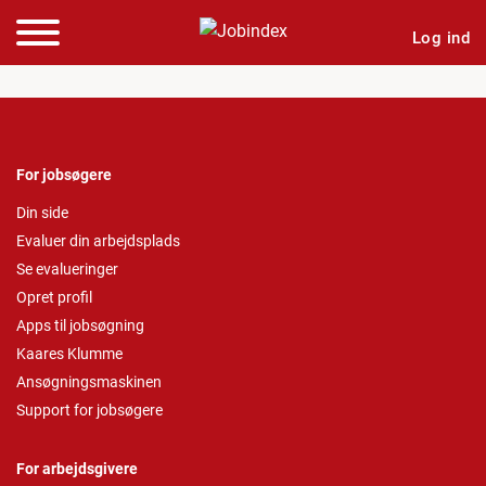
Log ind
For jobsøgere
Din side
Evaluer din arbejdsplads
Se evalueringer
Opret profil
Apps til jobsøgning
Kaares Klumme
Ansøgningsmaskinen
Support for jobsøgere
For arbejdsgivere