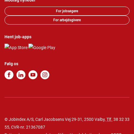
Modtag nyheder
For jobsøgere
For arbejdsgivere
Hent job-apps
Følg os
© Jobindex A/S, Carl Jacobsens Vej 29-31, 2500 Valby,
Tlf.
38 32 33
55
, CVR-nr. 21367087