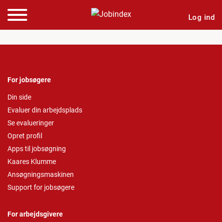
Log ind
For jobsøgere
Din side
Evaluer din arbejdsplads
Se evalueringer
Opret profil
Apps til jobsøgning
Kaares Klumme
Ansøgningsmaskinen
Support for jobsøgere
For arbejdsgivere