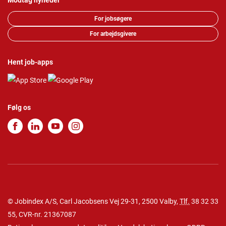
Modtag nyheder
For jobsøgere
For arbejdsgivere
Hent job-apps
Følg os
© Jobindex A/S, Carl Jacobsens Vej 29-31, 2500 Valby,
Tlf.
38 32 33
55
, CVR-nr. 21367087