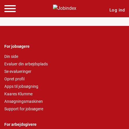
Log ind
For jobsøgere
Din side
Evaluer din arbejdsplads
Se evalueringer
Opret profil
Apps til jobsøgning
Kaares Klumme
Ansøgningsmaskinen
Support for jobsøgere
For arbejdsgivere