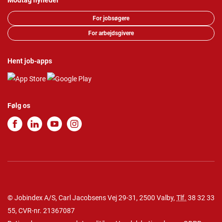
Modtag nyheder
For jobsøgere
For arbejdsgivere
Hent job-apps
Følg os
© Jobindex A/S, Carl Jacobsens Vej 29-31, 2500 Valby,
Tlf.
38 32 33
55
, CVR-nr. 21367087