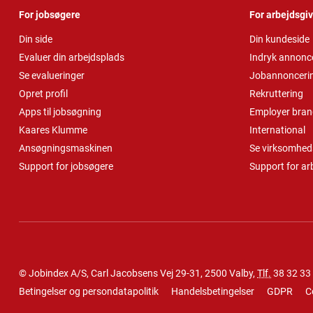
For jobsøgere
For arbejdsgi
Din side
Din kundeside
Evaluer din arbejdsplads
Indryk annonc
Se evalueringer
Jobannonceri
Opret profil
Rekruttering
Apps til jobsøgning
Employer bran
Kaares Klumme
International
Ansøgningsmaskinen
Se virksomheds
Support for jobsøgere
Support for ar
© Jobindex A/S, Carl Jacobsens Vej 29-31, 2500 Valby,
Tlf.
38 32 33
Betingelser og persondatapolitik
Handelsbetingelser
GDPR
C