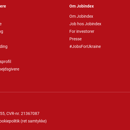
vere
Om Jobindex
Om Jobindex
e
Job hos Jobindex
ng
For investorer
Presse
ding
#JobsForUkraine
profil
bejdsgivere
 55
, CVR-nr. 21367087
ookiepolitik
(
ret samtykke
)