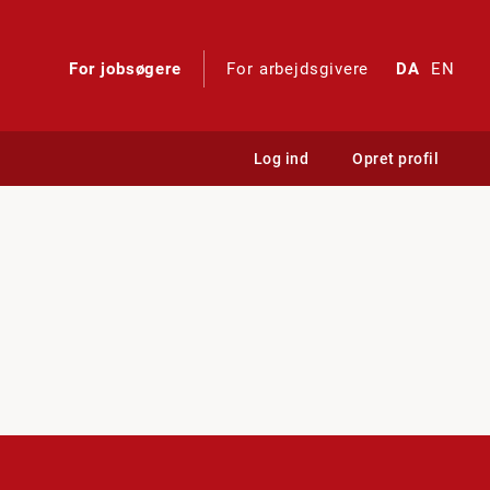
For jobsøgere
For arbejdsgivere
DA
EN
Log ind
Opret profil