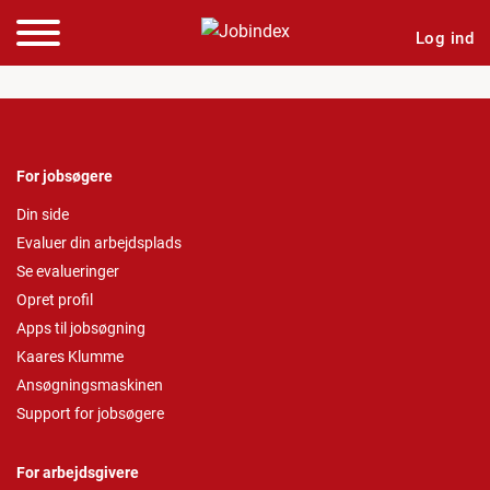
Log ind
For jobsøgere
Din side
Evaluer din arbejdsplads
Se evalueringer
Opret profil
Apps til jobsøgning
Kaares Klumme
Ansøgningsmaskinen
Support for jobsøgere
For arbejdsgivere