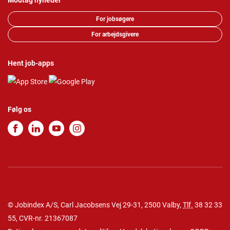
Modtag nyheder
For jobsøgere
For arbejdsgivere
Hent job-apps
Følg os
© Jobindex A/S, Carl Jacobsens Vej 29-31, 2500 Valby,
Tlf.
38 32 33
55
, CVR-nr. 21367087