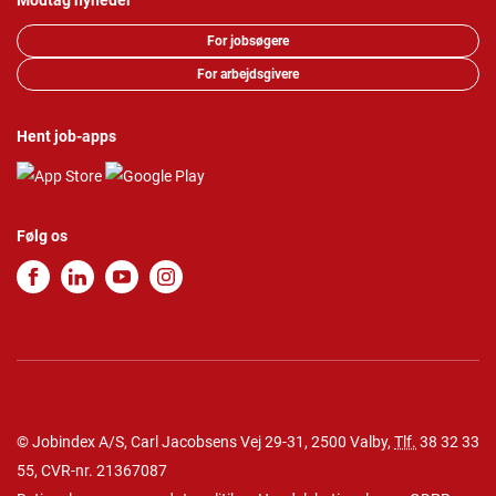
Modtag nyheder
For jobsøgere
For arbejdsgivere
Hent job-apps
Følg os
© Jobindex A/S, Carl Jacobsens Vej 29-31, 2500 Valby,
Tlf.
38 32 33
55
, CVR-nr. 21367087