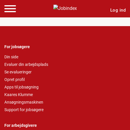
Log ind
For jobsøgere
Din side
Evaluer din arbejdsplads
Se evalueringer
Opret profil
Apps til jobsøgning
Kaares Klumme
Ansøgningsmaskinen
Support for jobsøgere
For arbejdsgivere