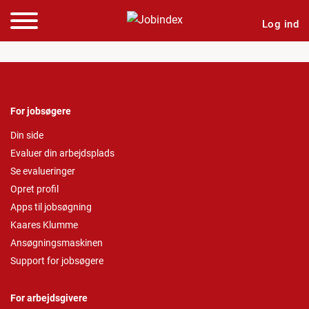
Log ind
For jobsøgere
Din side
Evaluer din arbejdsplads
Se evalueringer
Opret profil
Apps til jobsøgning
Kaares Klumme
Ansøgningsmaskinen
Support for jobsøgere
For arbejdsgivere