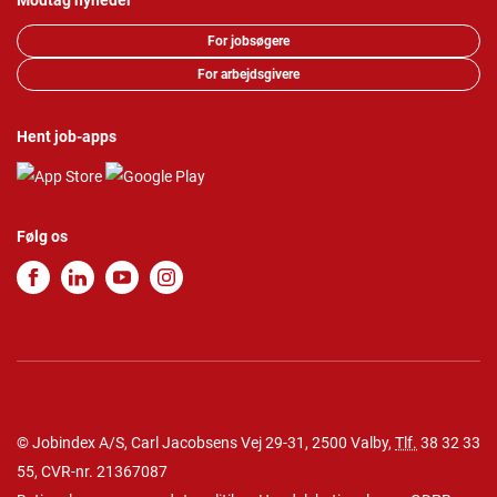
Modtag nyheder
For jobsøgere
For arbejdsgivere
Hent job-apps
Følg os
© Jobindex A/S, Carl Jacobsens Vej 29-31, 2500 Valby,
Tlf.
38 32 33
55
, CVR-nr. 21367087