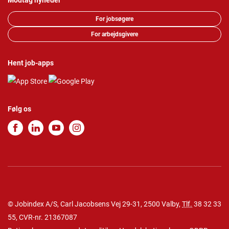
Modtag nyheder
For jobsøgere
For arbejdsgivere
Hent job-apps
Følg os
© Jobindex A/S, Carl Jacobsens Vej 29-31, 2500 Valby,
Tlf.
38 32 33
55
, CVR-nr. 21367087