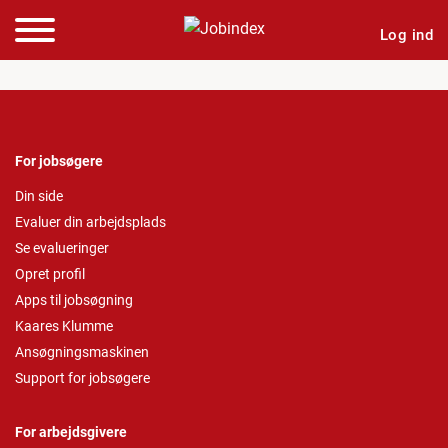
Log ind
For jobsøgere
Din side
Evaluer din arbejdsplads
Se evalueringer
Opret profil
Apps til jobsøgning
Kaares Klumme
Ansøgningsmaskinen
Support for jobsøgere
For arbejdsgivere