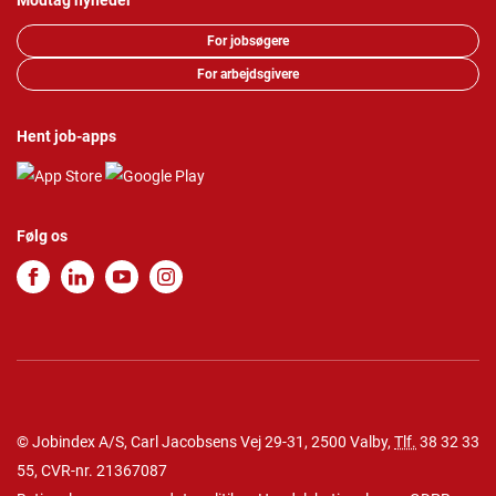
Modtag nyheder
For jobsøgere
For arbejdsgivere
Hent job-apps
Følg os
© Jobindex A/S, Carl Jacobsens Vej 29-31, 2500 Valby,
Tlf.
38 32 33
55
, CVR-nr. 21367087