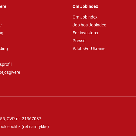
vere
Om Jobindex
Om Jobindex
e
Job hos Jobindex
ng
For investorer
Presse
ding
#JobsForUkraine
profil
bejdsgivere
 55
, CVR-nr. 21367087
ookiepolitik
(
ret samtykke
)