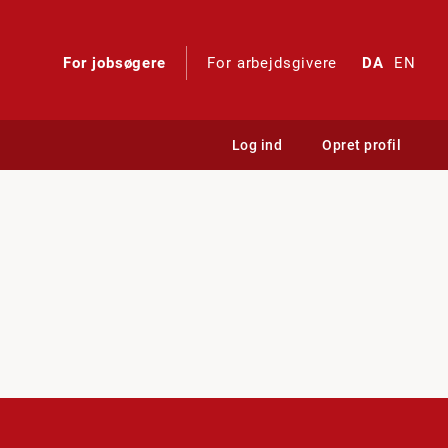
For jobsøgere
For arbejdsgivere
DA
EN
Log ind
Opret profil