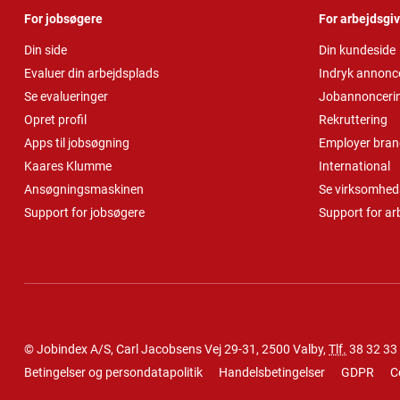
For jobsøgere
For arbejdsgi
Din side
Din kundeside
Evaluer din arbejdsplads
Indryk annonc
Se evalueringer
Jobannonceri
Opret profil
Rekruttering
Apps til jobsøgning
Employer bran
Kaares Klumme
International
Ansøgningsmaskinen
Se virksomheds
Support for jobsøgere
Support for ar
© Jobindex A/S, Carl Jacobsens Vej 29-31, 2500 Valby,
Tlf.
38 32 33
Betingelser og persondatapolitik
Handelsbetingelser
GDPR
C