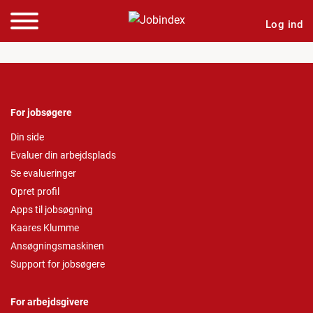
Log ind
For jobsøgere
Din side
Evaluer din arbejdsplads
Se evalueringer
Opret profil
Apps til jobsøgning
Kaares Klumme
Ansøgningsmaskinen
Support for jobsøgere
For arbejdsgivere