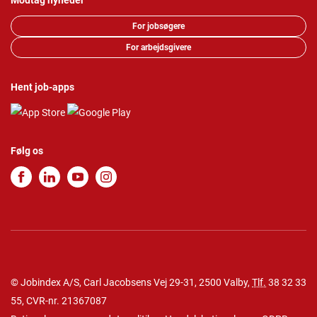
Modtag nyheder
For jobsøgere
For arbejdsgivere
Hent job-apps
Følg os
© Jobindex A/S, Carl Jacobsens Vej 29-31, 2500 Valby,
Tlf.
38 32 33
55
, CVR-nr. 21367087