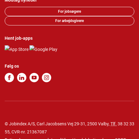
Modtag nyheder
For jobsøgere
For arbejdsgivere
Hent job-apps
Følg os
© Jobindex A/S, Carl Jacobsens Vej 29-31, 2500 Valby,
Tlf.
38 32 33
55
, CVR-nr. 21367087