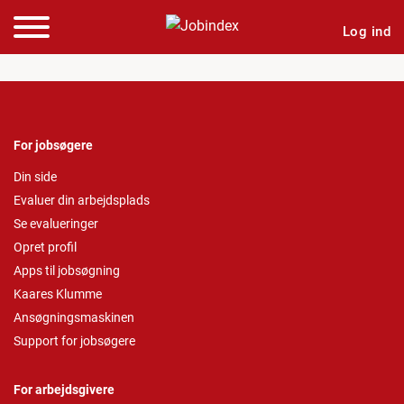
Log ind
For jobsøgere
Din side
Evaluer din arbejdsplads
Se evalueringer
Opret profil
Apps til jobsøgning
Kaares Klumme
Ansøgningsmaskinen
Support for jobsøgere
For arbejdsgivere