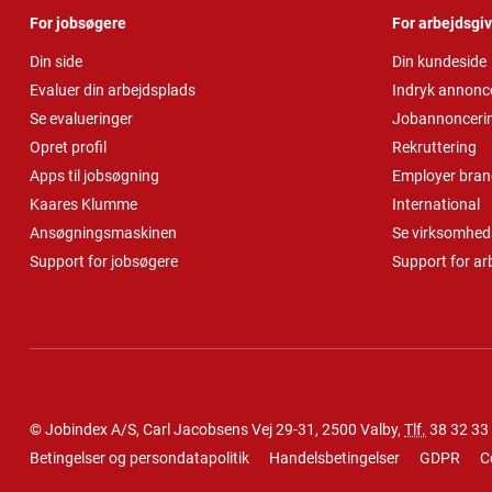
For jobsøgere
For arbejdsgi
Din side
Din kundeside
Evaluer din arbejdsplads
Indryk annonc
Se evalueringer
Jobannonceri
Opret profil
Rekruttering
Apps til jobsøgning
Employer bran
Kaares Klumme
International
Ansøgningsmaskinen
Se virksomheds
Support for jobsøgere
Support for ar
© Jobindex A/S, Carl Jacobsens Vej 29-31, 2500 Valby,
Tlf.
38 32 33
Betingelser og persondatapolitik
Handelsbetingelser
GDPR
C