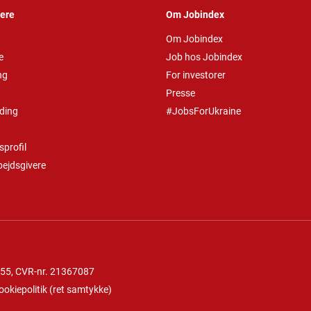
vere
Om Jobindex
Om Jobindex
e
Job hos Jobindex
ng
For investorer
Presse
ding
#JobsForUkraine
profil
bejdsgivere
 55
, CVR-nr. 21367087
ookiepolitik
(
ret samtykke
)