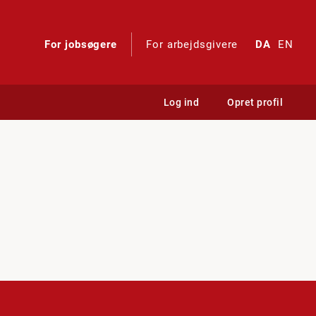
For jobsøgere
For arbejdsgivere
DA
EN
Log ind
Opret profil