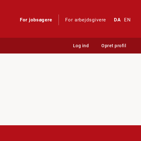
For jobsøgere
For arbejdsgivere
DA
EN
Log ind
Opret profil