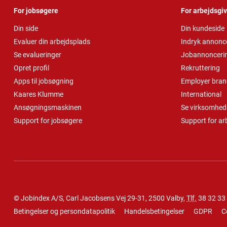
For jobsøgere
For arbejdsgi
Din side
Din kundeside
Evaluer din arbejdsplads
Indryk annonc
Se evalueringer
Jobannonceri
Opret profil
Rekruttering
Apps til jobsøgning
Employer bran
Kaares Klumme
International
Ansøgningsmaskinen
Se virksomheds
Support for jobsøgere
Support for ar
© Jobindex A/S, Carl Jacobsens Vej 29-31, 2500 Valby,
Tlf.
38 32 33
Betingelser og persondatapolitik
Handelsbetingelser
GDPR
C