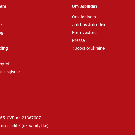
vere
Om Jobindex
Om Jobindex
e
Job hos Jobindex
ng
For investorer
Presse
ding
#JobsForUkraine
profil
bejdsgivere
 55
, CVR-nr. 21367087
ookiepolitik
(
ret samtykke
)