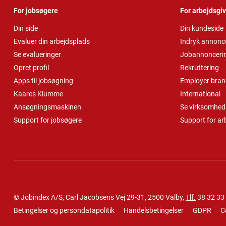
For jobsøgere
For arbejdsgi
Din side
Din kundeside
Evaluer din arbejdsplads
Indryk annonc
Se evalueringer
Jobannonceri
Opret profil
Rekruttering
Apps til jobsøgning
Employer bran
Kaares Klumme
International
Ansøgningsmaskinen
Se virksomheds
Support for jobsøgere
Support for ar
© Jobindex A/S, Carl Jacobsens Vej 29-31, 2500 Valby,
Tlf.
38 32 33
Betingelser og persondatapolitik
Handelsbetingelser
GDPR
C