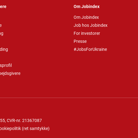
vere
Om Jobindex
Om Jobindex
e
Job hos Jobindex
ng
For investorer
Presse
ding
#JobsForUkraine
profil
bejdsgivere
 55
, CVR-nr. 21367087
ookiepolitik
(
ret samtykke
)