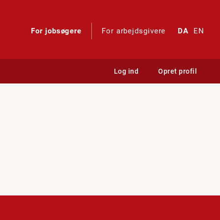
For jobsøgere
For arbejdsgivere
DA
EN
Log ind
Opret profil