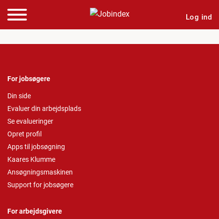
Log ind
For jobsøgere
Din side
Evaluer din arbejdsplads
Se evalueringer
Opret profil
Apps til jobsøgning
Kaares Klumme
Ansøgningsmaskinen
Support for jobsøgere
For arbejdsgivere