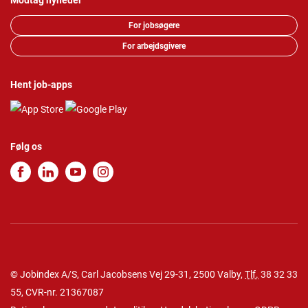
Modtag nyheder
For jobsøgere
For arbejdsgivere
Hent job-apps
Følg os
© Jobindex A/S, Carl Jacobsens Vej 29-31, 2500 Valby,
Tlf.
38 32 33
55
, CVR-nr. 21367087