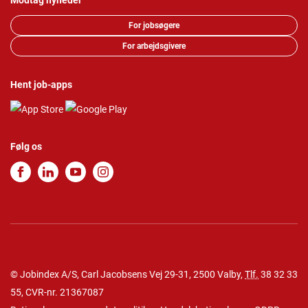
Modtag nyheder
For jobsøgere
For arbejdsgivere
Hent job-apps
Følg os
© Jobindex A/S, Carl Jacobsens Vej 29-31, 2500 Valby,
Tlf.
38 32 33
55
, CVR-nr. 21367087