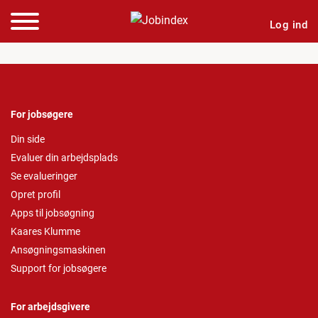
Log ind
For jobsøgere
Din side
Evaluer din arbejdsplads
Se evalueringer
Opret profil
Apps til jobsøgning
Kaares Klumme
Ansøgningsmaskinen
Support for jobsøgere
For arbejdsgivere