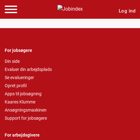
Log ind
For jobsøgere
Din side
Evaluer din arbejdsplads
Se evalueringer
Opret profil
Apps til jobsøgning
Kaares Klumme
Ansøgningsmaskinen
Support for jobsøgere
For arbejdsgivere