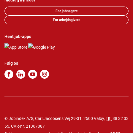
Modtag nyheder
For jobsøgere
For arbejdsgivere
Hent job-apps
Følg os
© Jobindex A/S, Carl Jacobsens Vej 29-31, 2500 Valby,
Tlf.
38 32 33
55
, CVR-nr. 21367087