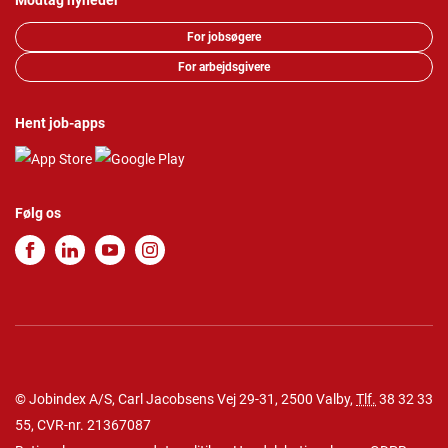
Modtag nyheder
For jobsøgere
For arbejdsgivere
Hent job-apps
Følg os
© Jobindex A/S, Carl Jacobsens Vej 29-31, 2500 Valby,
Tlf.
38 32 33
55
, CVR-nr. 21367087