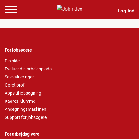
Log ind
For jobsøgere
Din side
Evaluer din arbejdsplads
Se evalueringer
Opret profil
Apps til jobsøgning
Kaares Klumme
Ansøgningsmaskinen
Support for jobsøgere
For arbejdsgivere