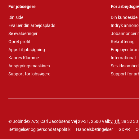
For jobsøgere
For arbejdsgi
Din side
Din kundeside
Evaluer din arbejdsplads
Indryk annonc
Se evalueringer
Jobannonceri
Opret profil
Rekruttering
Apps til jobsøgning
Employer bran
Kaares Klumme
International
Ansøgningsmaskinen
Se virksomheds
Support for jobsøgere
Support for ar
© Jobindex A/S, Carl Jacobsens Vej 29-31, 2500 Valby,
Tlf.
38 32 33
Betingelser og persondatapolitik
Handelsbetingelser
GDPR
C