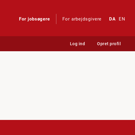
For jobsøgere
For arbejdsgivere
DA
EN
Log ind
Opret profil