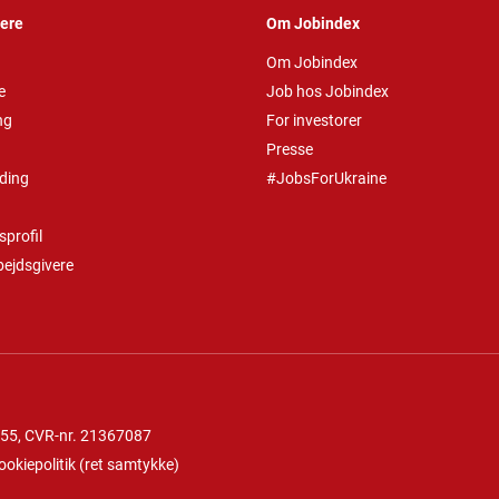
vere
Om Jobindex
Om Jobindex
e
Job hos Jobindex
ng
For investorer
Presse
ding
#JobsForUkraine
profil
bejdsgivere
 55
, CVR-nr. 21367087
ookiepolitik
(
ret samtykke
)