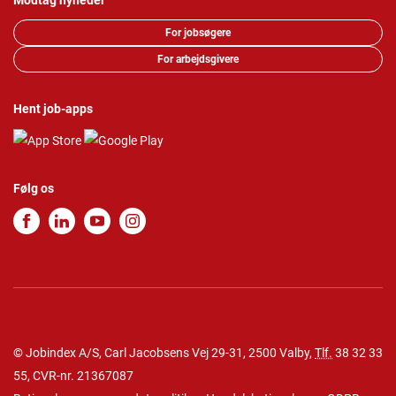
Modtag nyheder
For jobsøgere
For arbejdsgivere
Hent job-apps
Følg os
© Jobindex A/S, Carl Jacobsens Vej 29-31, 2500 Valby,
Tlf.
38 32 33
55
, CVR-nr. 21367087