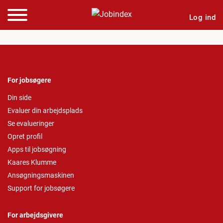
Log ind
For jobsøgere
Din side
Evaluer din arbejdsplads
Se evalueringer
Opret profil
Apps til jobsøgning
Kaares Klumme
Ansøgningsmaskinen
Support for jobsøgere
For arbejdsgivere