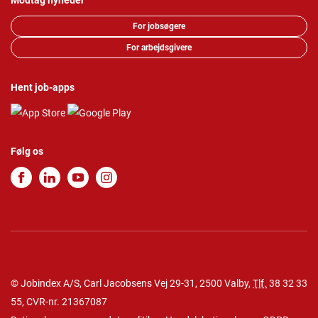
Modtag nyheder
For jobsøgere
For arbejdsgivere
Hent job-apps
Følg os
© Jobindex A/S, Carl Jacobsens Vej 29-31, 2500 Valby,
Tlf.
38 32 33
55
, CVR-nr. 21367087