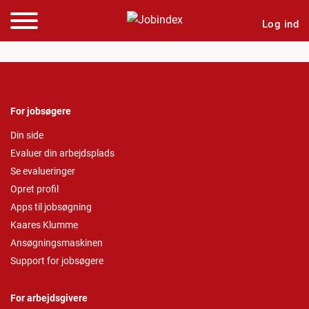
Log ind
For jobsøgere
Din side
Evaluer din arbejdsplads
Se evalueringer
Opret profil
Apps til jobsøgning
Kaares Klumme
Ansøgningsmaskinen
Support for jobsøgere
For arbejdsgivere