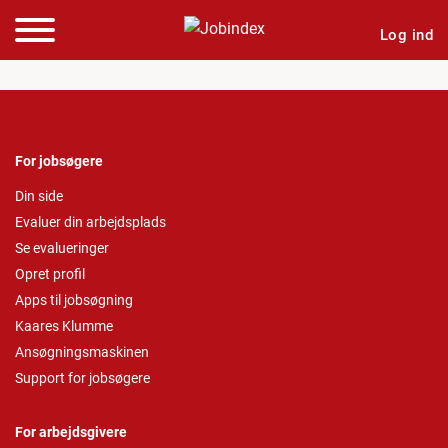
Log ind
For jobsøgere
Din side
Evaluer din arbejdsplads
Se evalueringer
Opret profil
Apps til jobsøgning
Kaares Klumme
Ansøgningsmaskinen
Support for jobsøgere
For arbejdsgivere