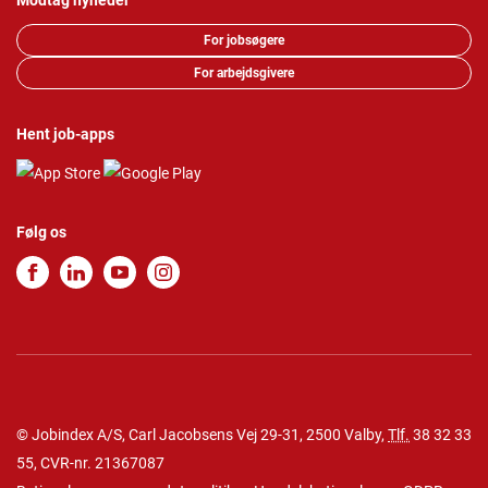
Modtag nyheder
For jobsøgere
For arbejdsgivere
Hent job-apps
Følg os
© Jobindex A/S, Carl Jacobsens Vej 29-31, 2500 Valby,
Tlf.
38 32 33
55
, CVR-nr. 21367087