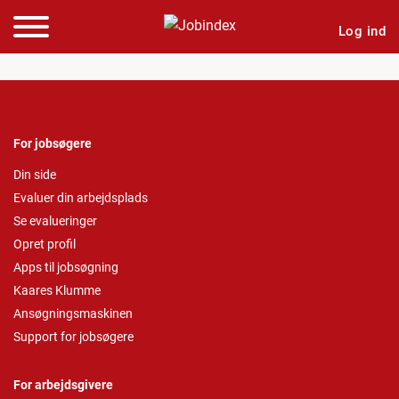
Log ind
For jobsøgere
Din side
Evaluer din arbejdsplads
Se evalueringer
Opret profil
Apps til jobsøgning
Kaares Klumme
Ansøgningsmaskinen
Support for jobsøgere
For arbejdsgivere