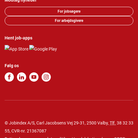
Modtag nyheder
For jobsøgere
For arbejdsgivere
Hent job-apps
Følg os
© Jobindex A/S, Carl Jacobsens Vej 29-31, 2500 Valby,
Tlf.
38 32 33
55
, CVR-nr. 21367087