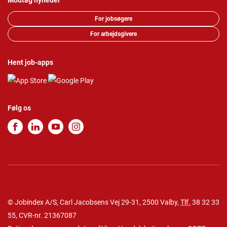
Modtag nyheder
For jobsøgere
For arbejdsgivere
Hent job-apps
Følg os
© Jobindex A/S, Carl Jacobsens Vej 29-31, 2500 Valby,
Tlf.
38 32 33
55
, CVR-nr. 21367087