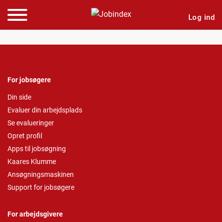
Log ind
For jobsøgere
Din side
Evaluer din arbejdsplads
Se evalueringer
Opret profil
Apps til jobsøgning
Kaares Klumme
Ansøgningsmaskinen
Support for jobsøgere
For arbejdsgivere