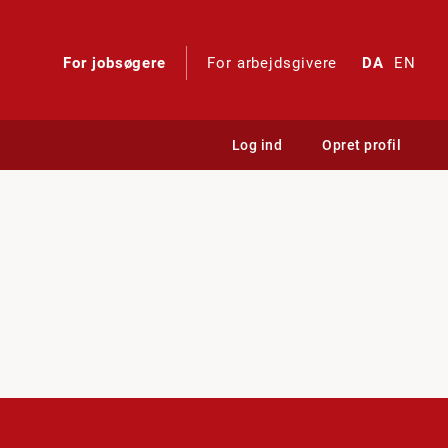
For jobsøgere
For arbejdsgivere
DA
EN
Log ind
Opret profil