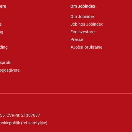
vere
Om Jobindex
Om Jobindex
e
Job hos Jobindex
ng
For investorer
Presse
ding
#JobsForUkraine
profil
bejdsgivere
 55
, CVR-nr. 21367087
ookiepolitik
(
ret samtykke
)