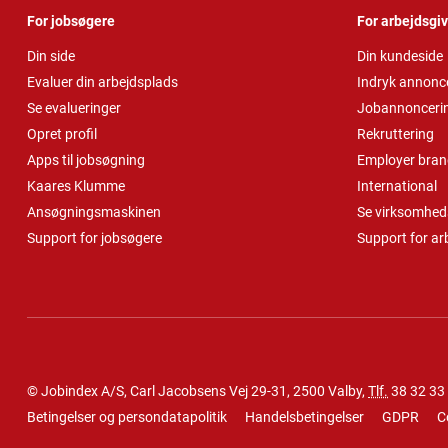
For jobsøgere
For arbejdsgi
Din side
Din kundeside
Evaluer din arbejdsplads
Indryk annonc
Se evalueringer
Jobannonceri
Opret profil
Rekruttering
Apps til jobsøgning
Employer bran
Kaares Klumme
International
Ansøgningsmaskinen
Se virksomheds
Support for jobsøgere
Support for ar
© Jobindex A/S, Carl Jacobsens Vej 29-31, 2500 Valby,
Tlf.
38 32 33
Betingelser og persondatapolitik
Handelsbetingelser
GDPR
C