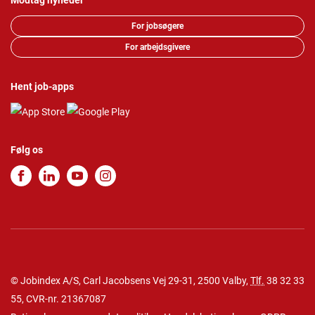
Modtag nyheder
For jobsøgere
For arbejdsgivere
Hent job-apps
Følg os
© Jobindex A/S, Carl Jacobsens Vej 29-31, 2500 Valby,
Tlf.
38 32 33
55
, CVR-nr. 21367087