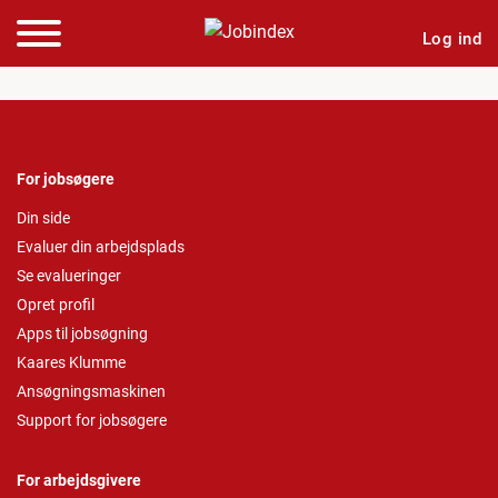
Log ind
For jobsøgere
Din side
Evaluer din arbejdsplads
Se evalueringer
Opret profil
Apps til jobsøgning
Kaares Klumme
Ansøgningsmaskinen
Support for jobsøgere
For arbejdsgivere