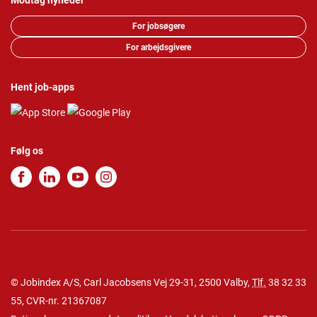
Modtag nyheder
For jobsøgere
For arbejdsgivere
Hent job-apps
Følg os
© Jobindex A/S, Carl Jacobsens Vej 29-31, 2500 Valby,
Tlf.
38 32 33
55
, CVR-nr. 21367087