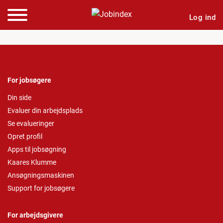
Log ind
For jobsøgere
Din side
Evaluer din arbejdsplads
Se evalueringer
Opret profil
Apps til jobsøgning
Kaares Klumme
Ansøgningsmaskinen
Support for jobsøgere
For arbejdsgivere