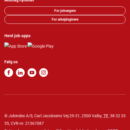
Modtag nyheder
For jobsøgere
For arbejdsgivere
Hent job-apps
Følg os
© Jobindex A/S, Carl Jacobsens Vej 29-31, 2500 Valby,
Tlf.
38 32 33
55
, CVR-nr. 21367087