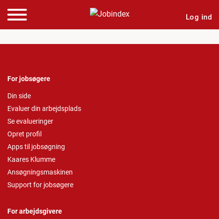
Log ind
For jobsøgere
Din side
Evaluer din arbejdsplads
Se evalueringer
Opret profil
Apps til jobsøgning
Kaares Klumme
Ansøgningsmaskinen
Support for jobsøgere
For arbejdsgivere